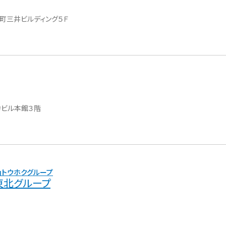
本町三井ビルディング５Ｆ
力ビル本館３階
東北グループ