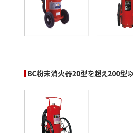
BC粉末消火器20型を超え200型