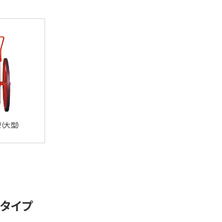
（大型）
gタイプ