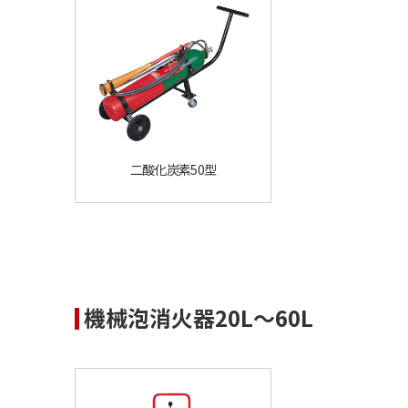
二酸化炭素50型
機械泡消火器20L〜60L